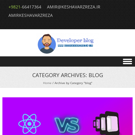
+9821-
66417364
AMIR@KESHAVARZREZA.IR
AMIRKESHAVARZREZA
Skip to content
CATEGORY ARCHIVES:
BLOG
Home
/
Archive by Category "blog"