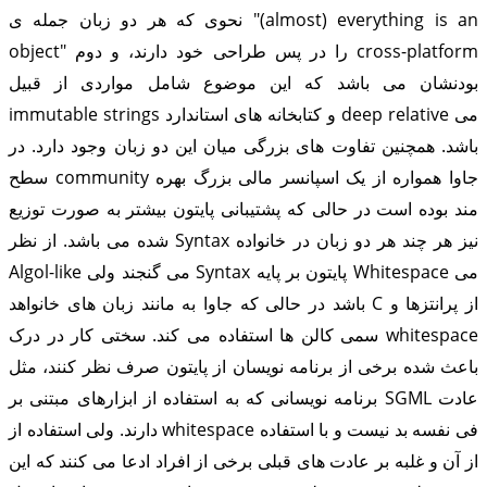
نحوی که هر دو زبان جمله ی "(almost) everything is an
object" را در پس طراحی خود دارند، و دوم cross-platform
بودنشان می باشد که این موضوع شامل مواردی از قبیل
immutable strings و کتابخانه های استاندارد deep relative می
باشد. همچنین تفاوت های بزرگی میان این دو زبان وجود دارد. در
سطح community جاوا همواره از یک اسپانسر مالی بزرگ بهره
مند بوده است در حالی که پشتیبانی پایتون بیشتر به صورت توزیع
شده می باشد. از نظر Syntax نیز هر چند هر دو زبان در خانواده
Algol-like می گنجند ولی Syntax پایتون بر پایه Whitespace می
باشد در حالی که جاوا به مانند زبان های خانواهد C از پرانتزها و
سمی کالن ها استفاده می کند. سختی کار در درک whitespace
باعث شده برخی از برنامه نویسان از پایتون صرف نظر کنند، مثل
برنامه نویسانی که به استفاده از ابزارهای مبتنی بر SGML عادت
دارند. ولی استفاده از whitespace فی نفسه بد نیست و با استفاده
از آن و غلبه بر عادت های قبلی برخی از افراد ادعا می کنند که این